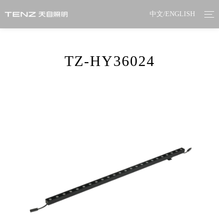
中文
/
ENGLISH
TZ-HY36024